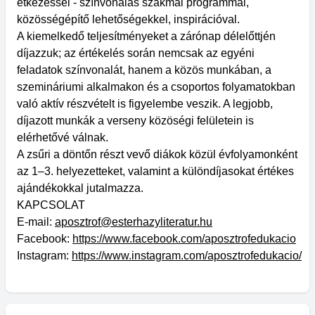
étkezéssel - színvonalas szakmai programmal,
közösségépítő lehetőségekkel, inspirációval.
A kiemelkedő teljesítményeket a zárónap délelőttjén
díjazzuk; az értékelés során nemcsak az egyéni
feladatok színvonalát, hanem a közös munkában, a
szemináriumi alkalmakon és a csoportos folyamatokban
való aktív részvételt is figyelembe veszik. A legjobb,
díjazott munkák a verseny közöségi felületein is
elérhetővé válnak.
A zsűri a döntőn részt vevő diákok közül évfolyamonként
az 1–3. helyezetteket, valamint a különdíjasokat értékes
ajándékokkal jutalmazza.
KAPCSOLAT
E-mail:
aposztrof@esterhazyliteratur.hu
Facebook:
https://www.facebook.com/aposztrofedukacio
Instagram:
https://www.instagram.com/aposztrofedukacio/