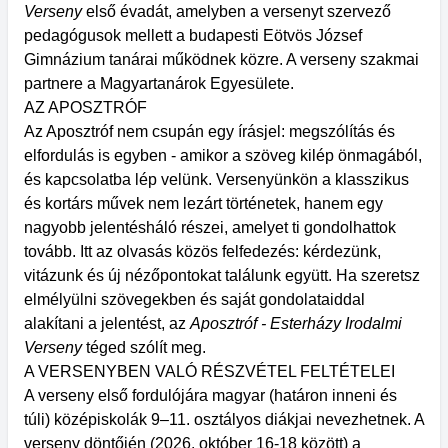
Verseny
első évadát, amelyben a versenyt szervező
pedagógusok mellett a budapesti Eötvös József
Gimnázium tanárai működnek közre. A verseny szakmai
partnere a Magyartanárok Egyesülete.
AZ APOSZTRÓF
Az Aposztróf nem csupán egy írásjel: megszólítás és
elfordulás is egyben - amikor a szöveg kilép önmagából,
és kapcsolatba lép velünk. Versenyünkön a klasszikus
és kortárs művek nem lezárt történetek, hanem egy
nagyobb jelentésháló részei, amelyet ti gondolhattok
tovább. Itt az olvasás közös felfedezés: kérdezünk,
vitázunk és új nézőpontokat találunk együtt. Ha szeretsz
elmélyülni szövegekben és saját gondolataiddal
alakítani a jelentést, az
Aposztróf - Esterházy Irodalmi
Verseny
téged szólít meg.
A VERSENYBEN VALÓ RÉSZVÉTEL FELTÉTELEI
A verseny első fordulójára magyar (határon inneni és
túli) középiskolák 9–11. osztályos diákjai nevezhetnek. A
verseny döntőjén (2026. október 16-18 között) a