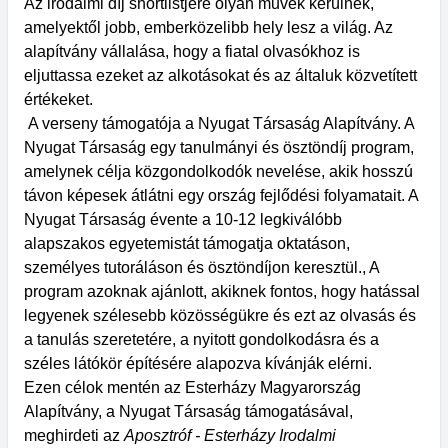
Az irodalmi díj shortlistjére olyan művek kerülnek,
amelyektől jobb, emberközelibb hely lesz a világ. Az
alapítvány vállalása, hogy a fiatal olvasókhoz is
eljuttassa ezeket az alkotásokat és az általuk közvetített
értékeket.
A verseny támogatója a Nyugat Társaság Alapítvány. A
Nyugat Társaság egy tanulmányi és ösztöndíj program,
amelynek célja közgondolkodók nevelése, akik hosszú
távon képesek átlátni egy ország fejlődési folyamatait. A
Nyugat Társaság évente a 10-12 legkiválóbb
alapszakos egyetemistát támogatja oktatáson,
személyes tutoráláson és ösztöndíjon keresztül., A
program azoknak ajánlott, akiknek fontos, hogy hatással
legyenek szélesebb közösségükre és ezt az olvasás és
a tanulás szeretetére, a nyitott gondolkodásra és a
széles látókör építésére alapozva kívánják elérni.
Ezen célok mentén az Esterházy Magyarország
Alapítvány, a Nyugat Társaság támogatásával,
meghirdeti az
Aposztróf - Esterházy Irodalmi