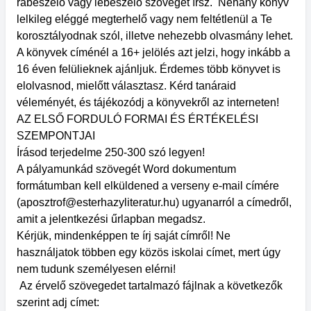
rábeszélő vagy lebeszélő szöveget írsz. Néhány könyv
lelkileg eléggé megterhelő vagy nem feltétlenül a Te
korosztályodnak szól, illetve nehezebb olvasmány lehet.
A könyvek címénél a 16+ jelölés azt jelzi, hogy inkább a
16 éven felülieknek ajánljuk. Érdemes több könyvet is
elolvasnod, mielőtt választasz. Kérd tanáraid
véleményét, és tájékozódj a könyvekről az interneten!
AZ ELSŐ FORDULÓ FORMAI ÉS ÉRTÉKELÉSI
SZEMPONTJAI
Írásod terjedelme 250-300 szó legyen!
A pályamunkád szövegét Word dokumentum
formátumban kell elküldened a verseny e-mail címére
(aposztrof@esterhazyliteratur.hu) ugyanarról a címedről,
amit a jelentkezési űrlapban megadsz.
Kérjük, mindenképpen te írj saját címről! Ne
használjatok többen egy közös iskolai címet, mert úgy
nem tudunk személyesen elérni!
Az érvelő szövegedet tartalmazó fájlnak a következők
szerint adj címet: