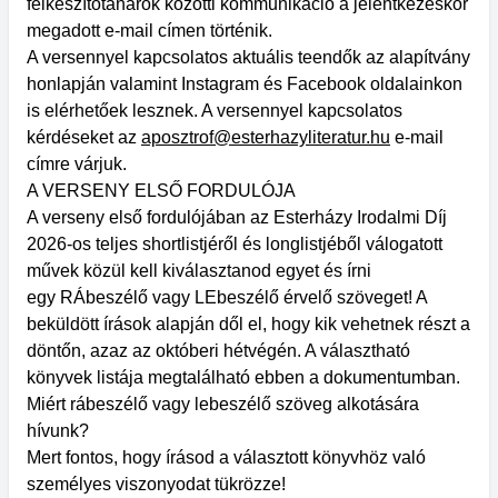
felkészítőtanárok közötti kommunikáció a jelentkezéskor
megadott e-mail címen történik.
A versennyel kapcsolatos aktuális teendők az alapítvány
honlapján valamint Instagram és Facebook oldalainkon
is elérhetőek lesznek. A versennyel kapcsolatos
kérdéseket az
aposztrof@esterhazyliteratur.hu
e-mail
címre várjuk.
A VERSENY ELSŐ FORDULÓJA
A verseny első fordulójában az Esterházy Irodalmi Díj
2026-os teljes shortlistjéről és longlistjéből válogatott
művek közül kell kiválasztanod egyet és írni
egy RÁbeszélő vagy LEbeszélő érvelő szöveget! A
beküldött írások alapján dől el, hogy kik vehetnek részt a
döntőn, azaz az októberi hétvégén. A választható
könyvek listája megtalálható ebben a dokumentumban.
Miért rábeszélő vagy lebeszélő szöveg alkotására
hívunk?
Mert fontos, hogy írásod a választott könyvhöz való
személyes viszonyodat tükrözze!