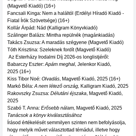
(Magvető Kiadó) (16+)
Fancsali Kinga: Nem a haláltól (Erdélyi Híradó Kiadó -
Fiatal Írók Szövetsége) (16+)
Kollár Árpád: Nád (Kalligram Könyvkiadó)
Szálinger Balázs: Mintha ​repülnék (magánkiadás)
Takács Zsuzsa: A maradás szégyene (Magvető Kiadó)
Tóth Krisztina: Szeleknek fordít (Magvető Kiadó)
Az Esterházy Irodalmi Díj 2026-os longlistjéről:
Babarczy Eszter:
Apám meghal,
Jelenkor Kiadó,
2025
(16+)
Kiss Tibor Noé:
Olvadás
, Magvető Kiadó, 2025 (16+)
Markó Béla:
A nem létező ország,
Kalligram Kiadó, 2025
Rakovszky Zsuzsa:
Délutáni éjszaka
, Magvető Kiadó,
2025
Szabó T. Anna:
Erősebb nálam,
Magvető Kiadó, 2025
Tanácsok a könyv kiválasztásához
Írásod értékelését semmilyen szinten nem befolyásolja,
hogy melyik művet választottad témádul, illetve hogy