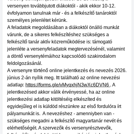
versenyen továbbjutott diákoktól - akik ekkor 10-12.
évfolyamon tanulnak már - és a felkészítő tanároktól
személyes jelenlétet kérünk.
A feladatok megoldásában a diákoktól önálló munkát
várunk, de a sikeres felkészítéshez szükséges a
felkészítő tanár aktív közreműködése is: támogató
jelenléte a versenyfeladatok megtervezésénél, valamint
a döntő versenytémáihoz kapcsolódó szakirodalom
feldolgozásánál.
A versenyre történő online jelentkezés és nevezés 2026.
június 2-án nyílik meg. Itt található az online nevezési
adatlap:
https://forms.gle/vMyqxhjN3wXc6DVN6
. A
jelentkezésed akkor válik érvényessé, ha az online
jelentkezési adatlap kitöltéséig elkészíted és
egyidejűleg el is küldöd részünkre az első fordulóra írt
pályamunkát is. A nevezéshez - amenniyben van -
szükséges megadni a felkészítő magyartanár nevét és
elérhetőségét. A szervezők és versenyrésztvevők,