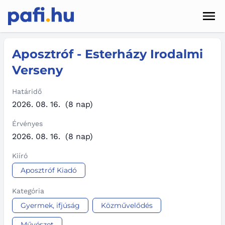
Men
Hírek
Aposztróf - Esterházy Irodalmi
Verseny
Pályázatok
Szolgáltatások
Határidő
2026. 08. 16.
(8 nap)
Kapcsolat
Érvényes
2026. 08. 16.
(8 nap)
Sötét mód
Kiíró
Aposztróf Kiadó
Kategória
Gyermek, ifjúság
Közművelődés
Művészet