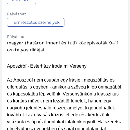
Pályázhat
Természetes személyek
Pályázhat
magyar (határon inneni és túli) középiskolák 9–11.
osztályos diákjai
Aposztróf - Esterházy Irodalmi Verseny
Az Aposztróf nem csupán egy írásjel: megszólítás és
elfordulás is egyben - amikor a szöveg kilép önmagából,
és kapcsolatba lép velünk. Versenyünkön a klasszikus
és kortárs művek nem lezárt történetek, hanem egy
nagyobb jelentésháló részei, amelyet ti gondolhattok
tovább. Itt az olvasás közös felfedezés: kérdezünk,
vitázunk és új nézőpontokat találunk együtt. Ha szeretsz
elmélyülni szövegekben és saját gondolataiddal