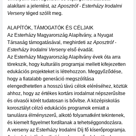
alakítani a jelentést, az
Aposztróf - Esterházy Irodalmi
Verseny
téged szólít meg.
ALAPÍTÓK, TÁMOGATÓK ÉS CÉLJAIK
Az Esterházy Magyarország Alapítvány, a Nyugat
Társaság támogatásával, meghirdeti az
Aposztróf -
Esterházy Irodalmi Verseny
első évadát.
Az Esterházy Magyarország Alapítvány évek óta arra
törekszik, hogy kulturális programjai mellett kifejezetten
edukációs projekteket is létrehozzon. Meggyőződése,
hogy a fiatalabb generáció megszólítása
elengedhetetlen a hosszú távú célok eléréséhez, köztük
ahhoz, hogy az értékes kortárs irodalmat népszerűsítse
és olvasói körét tudatosan is bővítse. A középiskolás
korosztályt célzó edukációs programok emiatt a
tanulásra élményszerű, alkotó folyamatként tekintenek,
és kiemelt figyelmet fordítanak a tehetséggondozásra.
A verseny az Esterházy Irodalmi Díj fő kíserőprogramja.