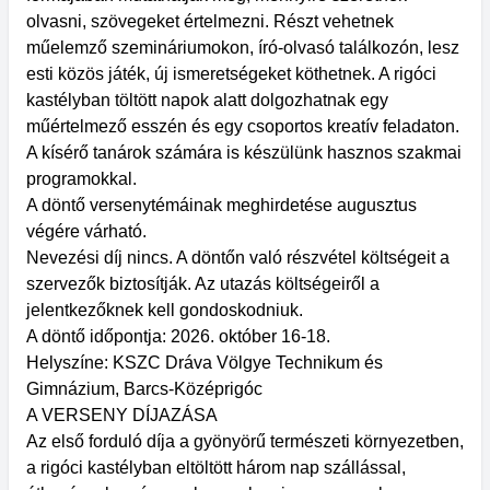
olvasni, szövegeket értelmezni. Részt vehetnek
műelemző szemináriumokon, író-olvasó találkozón, lesz
esti közös játék, új ismeretségeket köthetnek. A rigóci
kastélyban töltött napok alatt dolgozhatnak egy
műértelmező esszén és egy csoportos kreatív feladaton.
A kísérő tanárok számára is készülünk hasznos szakmai
programokkal.
A döntő versenytémáinak meghirdetése augusztus
végére várható.
Nevezési díj nincs. A döntőn való részvétel költségeit a
szervezők biztosítják. Az utazás költségeiről a
jelentkezőknek kell gondoskodniuk.
A döntő időpontja: 2026. október 16-18.
Helyszíne: KSZC Dráva Völgye Technikum és
Gimnázium, Barcs-Középrigóc
A VERSENY DÍJAZÁSA
Az első forduló díja a gyönyörű természeti környezetben,
a rigóci kastélyban eltöltött három nap szállással,