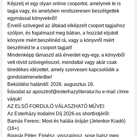
Képzelj el egy olyan online csoportot, amelynek te is
tagja vagy, és amelyben rendszeresen beszélgettek
egymással könyvekről!
Érvelő szöveged az általad elképzelt csoport tagjaihoz
szóljon, és fogalmazd meg bátran, a hozzád eljutott
könyvre miért beszélnéd rá, vagy a könyvről miért
beszélnéd le a csoport tagjait!
Mindenképp támaszd alá érveidet egy-egy, a könyvből
vett rövid szövegrésszel, mondattal vagy akár csak
töredékes idézettel, amely szervesen kapcsolódik a
gondolatmenetedbe!
Beküldési határidő: 2026. augusztus 16.
Írásodat az aposztrof@esterhazyliteratur.hu e-mail címre
várjuk!
AZ ELSŐ FORDULÓ VÁLASZHATÓ MŰVEI
Az Esterházy Irodalmi Díj 2026-os shortlistjéről:
Barnás Ferenc: Most és halála óráján (Jelenkor Kiadó)
(16+)
Bognár Péter: Elmész, ​visszajössz, sose halsz meg