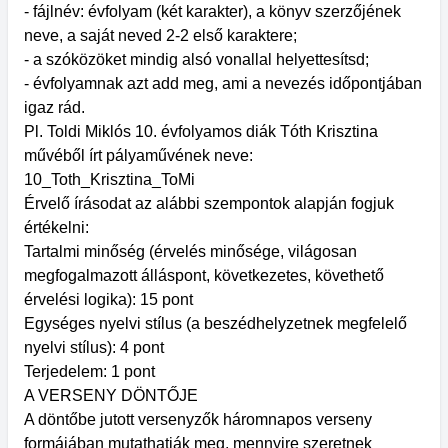
- fájlnév: évfolyam (két karakter), a könyv szerzőjének
neve, a saját neved 2-2 első karaktere;
- a szóközöket mindig alsó vonallal helyettesítsd;
- évfolyamnak azt add meg, ami a nevezés időpontjában
igaz rád.
Pl. Toldi Miklós 10. évfolyamos diák Tóth Krisztina
művéből írt pályaművének neve:
10_Toth_Krisztina_ToMi
Érvelő írásodat az alábbi szempontok alapján fogjuk
értékelni:
Tartalmi minőség (érvelés minősége, világosan
megfogalmazott álláspont, következetes, követhető
érvelési logika): 15 pont
Egységes nyelvi stílus (a beszédhelyzetnek megfelelő
nyelvi stílus): 4 pont
Terjedelem: 1 pont
A VERSENY DÖNTŐJE
A döntőbe jutott versenyzők háromnapos verseny
formájában mutathatják meg, mennyire szeretnek