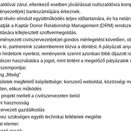
szaldóval zárul, ellenkező esetben jóváírással nullszaldósra k
nyezett(ek) bankszámlájára érkeznek.
t révén elindult együttműködés teljes időtartamára, és ha netá
atják a Kaptár Donor Relationship Management (DRM) rendsze
rtására kifejlesztett szoftvermegoldás.
ményezett civilszervezet(ek)et gondos mérlegelést követően, ob
uk ki, partnereink szakembereire bízva a döntést. A pályázati 
hirdetünk nyertest, reményeink szerint azonban több díjazott i
zer használatára a jogot, mint történt a megelőző pályázatok s
 szempontjai:
g „fittség”
lületek megfelelő kiépítettsége: korszerű weboldal, közösségi m
tlen, etikus működés
projekt mellett a civilszervezeten belül
mi hasznosság
szervezeti gazdálkodás
thez szükséges egyéb technikai feltételek megléte
t elemei:
ozó esszé: