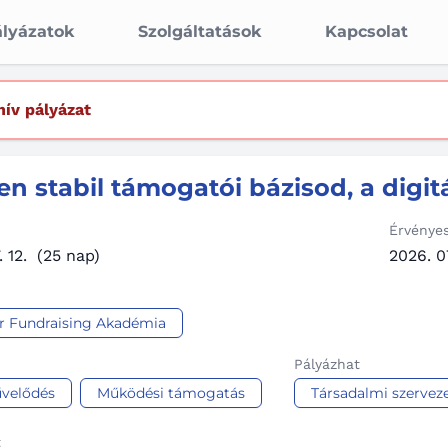
lyázatok
Szolgáltatások
Kapcsolat
hív pályázat
n stabil támogatói bázisod, a digitá
Érvénye
 12.
(25 nap)
2026. 07
 Fundraising Akadémia
Pályázhat
velődés
Működési támogatás
Társadalmi szerveze
t