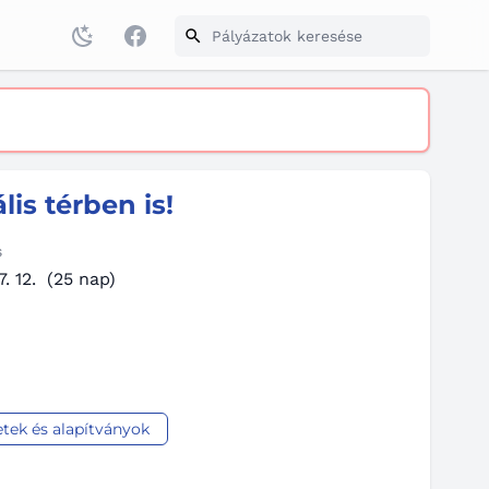
Facebook
lis térben is!
s
. 12.
(25 nap)
tek és alapítványok