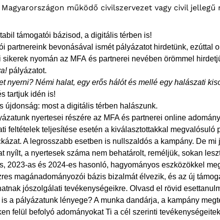
Magyarországon működő civilszervezet vagy civil jellegű 
abil támogatói bázisod, a digitális térben is!
i partnereink bevonásával ismét pályázatot hirdetünk, ezúttal
i sikerek nyomán az MFA és partnerei nevében örömmel hirdetj
a!
pályázatot.
het nyerni? Némi halat, egy erős hálót és mellé egy halászati ki
s tartjuk idén is!
 újdonság: most a digitális térben halászunk.
lyázatunk nyertesei részére az MFA és partnerei online adomán
ti feltételek teljesítése esetén a kiválasztottakkal megvalósuló
ckázat. A legrosszabb esetben is nullszaldós a kampány. De mi 
t nyílt, a nyertesek száma nem behatárolt, reméljük, sokan les
s, 2023-as és 2024-es hasonló, hagyományos eszközökkel megv
zres magánadományozói bázis bizalmát élvezik, és az új támogat
atnak jószolgálati tevékenységeikre. Olvasd el rövid esettanul
 is a pályázatunk lényege? A munka dandárja, a kampány megt
en felül befolyó adományokat Ti a cél szerinti tevékenységeitekr