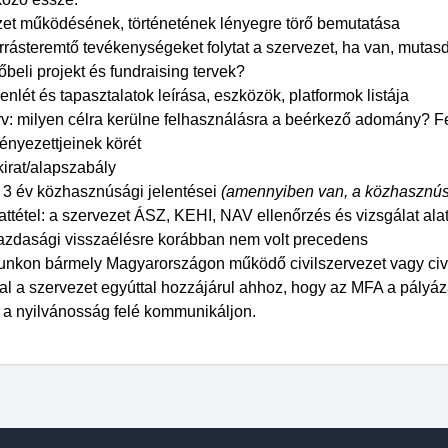
zet működésének, történetének lényegre törő bemutatása
rrásteremtő tevékenységeket folytat a szervezet, ha van, mutasd 
őbeli projekt és fundraising tervek?
lenlét és tapasztalatok leírása, eszközök, platformok listája
rv: milyen célra kerülne felhasználásra a beérkező adomány? Fej
nyezettjeinek körét
kirat/alapszabály
ó 3 év közhasznúsági jelentései
(amennyiben van, a közhasznúsá
attétel: a szervezet ÁSZ, KEHI, NAV ellenőrzés és vizsgálat ala
 gazdasági visszaélésre korábban nem volt precedens
unkon bármely Magyarországon működő civilszervezet vagy civil 
al a szervezet egyúttal hozzájárul ahhoz, hogy az MFA a pályáz
l a nyilvánosság felé kommunikáljon.