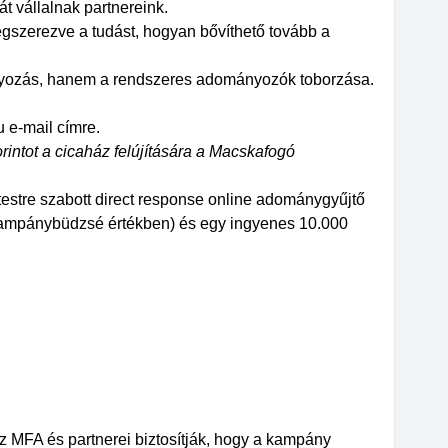
t vállalnak partnereink.
egszerezve a tudást, hogyan bővíthető tovább a
nyozás, hanem a rendszeres adományozók toborzása.
 e-mail címre.
forintot a cicaház felújítására a Macskafogó
testre szabott direct response online adománygyűjtő
t kampánybüdzsé értékben) és egy ingyenes 10.000
az MFA és partnerei biztosítják, hogy a kampány