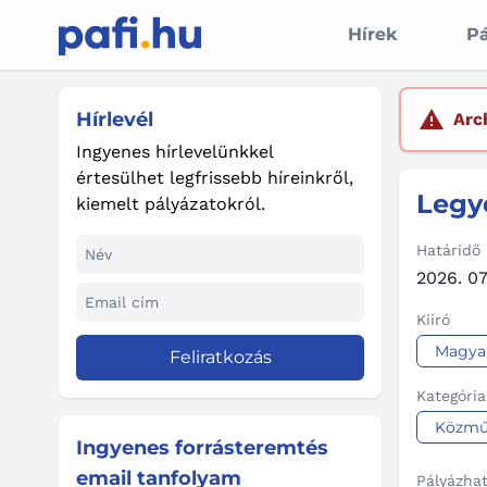
Hírek
Pá
Hírlevél
Arc
Ingyenes hírlevelünkkel
értesülhet legfrissebb híreinkről,
Legye
kiemelt pályázatokról.
Határidő
2026. 07.
Kiíró
Magyar
Feliratkozás
Kategória
Közmű
Ingyenes forrásteremtés
email tanfolyam
Pályázha