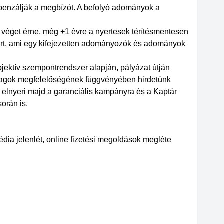
ompenzálják a megbízót. A befolyó adományok a
n véget érne, még +1 évre a nyertesek térítésmentesen
rt, ami egy kifejezetten adományozók és adományok
jektív szempontrendszer alapján, pályázat útján
anyagok megfelelőségének függvényében hirdetünk
s elnyeri majd a garanciális kampányra és a Kaptár
orán is.
édia jelenlét, online fizetési megoldások megléte