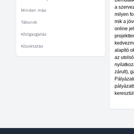
a szerve
Minden más
milyen fo
mik a jöv
Táborok
online je
Közigazgatás
projektte
kedvezmé
Közoktatás
alapító o
az utols
nyilatkoz
zárult),
Pályázat
pályázatt
keresztü