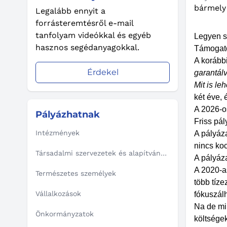
bármely 
Legalább ennyit a
forrásteremtésről e-mail
tanfolyam videókkal és egyéb
Legyen st
hasznos segédanyagokkal.
Támogató
A korább
Érdekel
garantálv
Mit is le
két éve, é
A 2026-os
Pályázhatnak
Friss pá
Intézmények
A pályáza
nincs ko
Társadalmi szervezetek és alapítványok
A pályáza
A 2020-a
Természetes személyek
több tíze
Vállalkozások
fókuszálh
Na de mi
Önkormányzatok
költségek