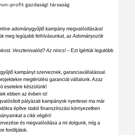
non-profit gazdasági társaság
 online adománygyűjtő kampány megvalósítására!
ük meg legújabb felhívásunkat, az
Adományozók
sokost. Vesztenivalód? Az nincs! –
Ezt ígértük legutóbb
ygyűjtő kampányt szerveznek, garanciavállalással.
 projektekre megtérülési garanciát vállalunk. Azaz
jó esetekre készülünk!
ztek ebben az évben is!
alósított pályázati kampányok nyertesei ma már
ókra építve stabil finanszírozási környezetben
mányainkat a cikk végén!
ervezése és megvalósítása a mi dolgunk, míg a
e fordítjátok.