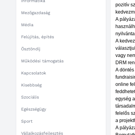
Informatika
pozitív 
kedvezmé
Mezőgazdaság
A pályáza
Média
használh
nyilvánta
Felújítás, építés
A kedvez
választj
Ösztöndíj
vagy nem 
Működési támogatás
DRM rends
A döntés
Kapcsolatok
fundraisin
online fe
Kisebbség
feddhete
Szociális
egység a 
társadal
Egészségügy
felelős 
a projek
Sport
A pályáza
Vállalkozásfejlesztés
Bemutatk