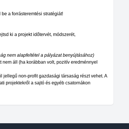
be a forrásteremtési stratégiát!
tsd ki a projekt időtervét, módszerét,
g nem alapfeltétel a pályázat benyújtásához)
tt nem áll (ha korábban volt, pozitív eredménnyel
jellegű non-profit gazdasági társaság részt vehet. A
ati projektekről a sajtó és egyéb csatornákon