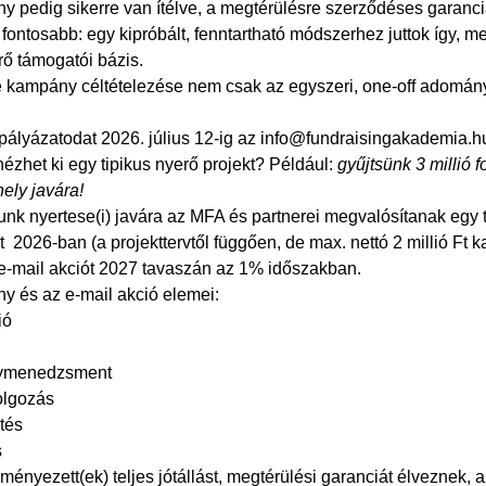
 pedig sikerre van ítélve, a megtérülésre szerződéses garanciá
ontosabb: egy kipróbált, fenntartható módszerhez juttok így, m
rő támogatói bázis.
e kampány céltételezése nem csak az egyszeri, one-off adomá
pályázatodat 2026. július 12-ig az info@fundraisingakademia.hu
ézhet ki egy tipikus nyerő projekt? Például:
gyűjtsünk 3 millió 
ely javára!
unk nyertese(i) javára az MFA és partnerei megvalósítanak egy 
 2026-ban (a projekttervtől függően, de max. nettó 2 millió F
e-mail akciót 2027 tavaszán az 1% időszakban.
y és az e-mail akció elemei:
ió
ymenedzsment
olgozás
tés
s
ényezett(ek) teljes jótállást, megtérülési garanciát élveznek, 