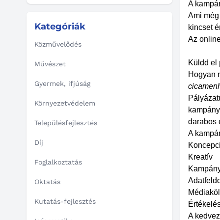
A kampány
Ami még f
Kategóriák
kincset é
Az onlin
Közművelődés
Küldd el 
Művészet
Hogyan n
Gyermek, ifjúság
cicamenh
Pályázat
Környezetvédelem
kampányt
darabos 
Településfejlesztés
A kampán
Díj
Koncepc
Kreatív
Foglalkoztatás
Kampán
Adatfeld
Oktatás
Médiaköl
Kutatás-fejlesztés
Értékelé
A kedvezm