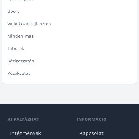
Sport
Vállalkozásfejlesztés
Minden más
Táborok
Közigazgatás
Közoktatás
KI PÁLYÁZHAT
INFORMÁCIÓ
Intézmények
Kapcsolat