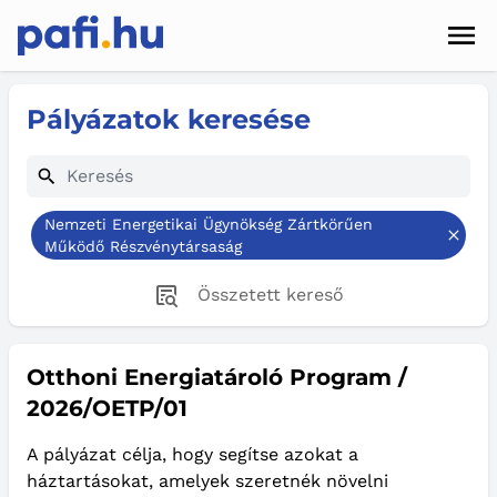
Men
Hírek
Pályázatok keresése
Pályázatok
Szolgáltatások
Nemzeti Energetikai Ügynökség Zártkörűen
Kapcsolat
Működő Részvénytársaság
Összetett kereső
Sötét mód
Otthoni Energiatároló Program /
2026/OETP/01
A pályázat célja, hogy segítse azokat a
háztartásokat, amelyek szeretnék növelni