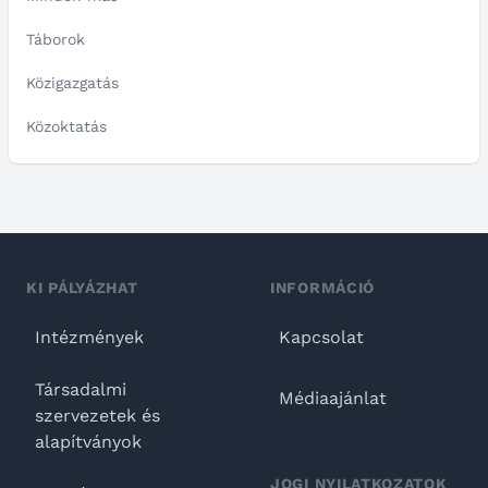
Táborok
Közigazgatás
Közoktatás
KI PÁLYÁZHAT
INFORMÁCIÓ
Intézmények
Kapcsolat
Társadalmi
Médiaajánlat
szervezetek és
alapítványok
JOGI NYILATKOZATOK