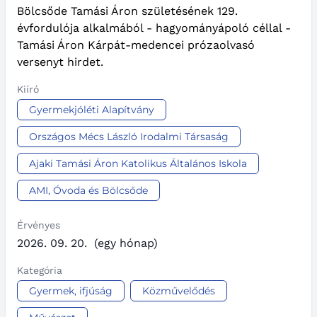
Bölcsőde Tamási Áron születésének 129.
évfordulója alkalmából - hagyományápoló céllal -
Tamási Áron Kárpát-medencei prózaolvasó
versenyt hirdet.
Kiíró
Gyermekjóléti Alapítvány
Országos Mécs László Irodalmi Társaság
Ajaki Tamási Áron Katolikus Általános Iskola
AMI, Óvoda és Bölcsőde
Érvényes
2026. 09. 20.
(egy hónap)
Kategória
Gyermek, ifjúság
Közművelődés