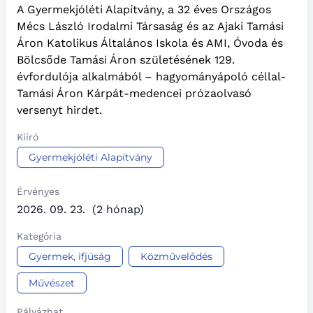
A Gyermekjóléti Alapítvány, a 32 éves Országos
Mécs László Irodalmi Társaság és az Ajaki Tamási
Áron Katolikus Általános Iskola és AMI, Óvoda és
Bölcsőde Tamási Áron születésének 129.
évfordulója alkalmából – hagyományápoló céllal-
Tamási Áron Kárpát-medencei prózaolvasó
versenyt hirdet.
Kiíró
Gyermekjóléti Alapítvány
Érvényes
2026. 09. 23.
(2 hónap)
Kategória
Gyermek, ifjúság
Közművelődés
Művészet
Pályázhat