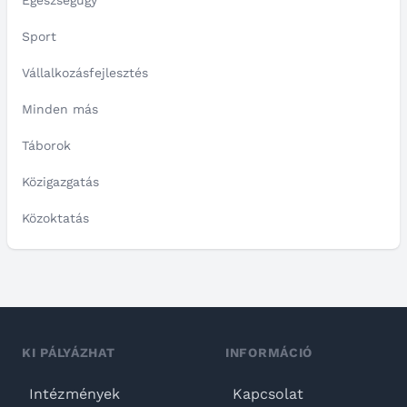
Egészségügy
Sport
Vállalkozásfejlesztés
Minden más
Táborok
Közigazgatás
Közoktatás
KI PÁLYÁZHAT
INFORMÁCIÓ
Intézmények
Kapcsolat