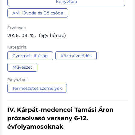
Könyvtára
AMI, Óvoda és Bölcsőde
Érvényes
2026. 09. 12.
(egy hónap)
Kategória
Gyermek, ifjúság
Közművelődés
Művészet
Pályázhat
Természetes személyek
IV. Kárpát-medencei Tamási Áron
prózaolvasó verseny 6-12.
évfolyamosoknak