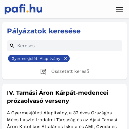
Men
Hírek
Pályázatok keresése
Pályázatok
Szolgáltatások
Gyermekjóléti Alapítvány
Kapcsolat
Összetett kereső
Sötét mód
IV. Tamási Áron Kárpát-medencei
prózaolvasó verseny
A Gyermekjóléti Alapítvány, a 32 éves Országos
Mécs László Irodalmi Társaság és az Ajaki Tamási
Áron Katolikus Általános Iskola és AMI, Óvoda és