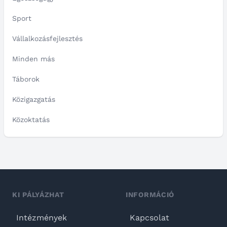
Sport
Vállalkozásfejlesztés
Minden más
Táborok
Közigazgatás
Közoktatás
KI PÁLYÁZHAT
INFORMÁCIÓ
Intézmények
Kapcsolat